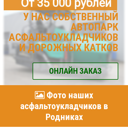
От 35 000 рублей
У НАС СОБСТВЕННЫЙ
АВТОПАРК
АСФАЛЬТОУКЛАДЧИКОВ
И ДОРОЖНЫХ КАТКОВ
ОНЛАЙН ЗАКАЗ
Фото наших
асфальтоукладчиков в
Родниках